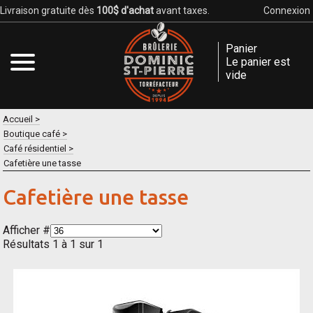
Livraison gratuite dès
100$ d'achat
avant taxes.
Connexion
Panier
Le panier est
vide
Accueil
Boutique café
Café résidentiel
Cafetière une tasse
Cafetière une tasse
Afficher #
Résultats 1 à 1 sur 1