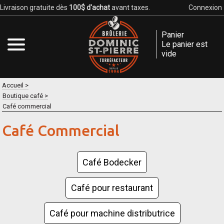
Livraison gratuite dès
100$ d'achat
avant taxes.
Connexion
Panier
Le panier est
vide
Accueil
Boutique café
Café commercial
Café Commercial
Café Bodecker
Café pour restaurant
Café pour machine distributrice