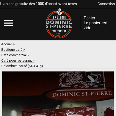
Livraison gratuite dès
100$ d'achat
avant taxes.
Connexion
Panier
Le panier est
vide
Accueil
Boutique café
Café commercial
Café pour restaurant
Colombien corsé (64 X 43g)